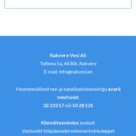
Jalus
Rakvere Vesi AS
Tallinna 5a, 44306, Rakvere
E-mail:
info@rakvesi.ee
Hoonetevälised vee-ja kanalisatsioonivõrgu
avarii
telefonid
:
32 233 17
või
50 28 131
Klienditeenindus
avatud:
Vastuvõtt tööpäevadel eelneval kokkuleppel