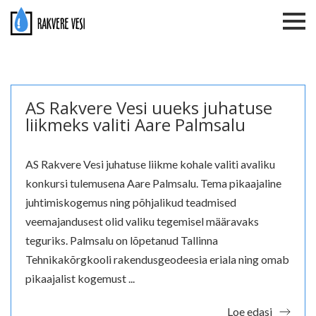
Rakvere Vesi
AS Rakvere Vesi uueks juhatuse lii
AS Rakvere Vesi uueks juhatuse
liikmeks valiti Aare Palmsalu
AS Rakvere Vesi juhatuse liikme kohale valiti avaliku
konkursi tulemusena Aare Palmsalu. Tema pikaajaline
juhtimiskogemus ning põhjalikud teadmised
veemajandusest olid valiku tegemisel määravaks
teguriks. Palmsalu on lõpetanud Tallinna
Tehnikakõrgkooli rakendusgeodeesia eriala ning omab
pikaajalist kogemust ...
Loe edasi