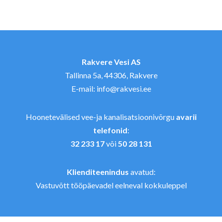
Jalus
Rakvere Vesi AS
Tallinna 5a, 44306, Rakvere
E-mail:
info@rakvesi.ee
Hoonetevälised vee-ja kanalisatsioonivõrgu
avarii
telefonid
:
32 233 17
või
50 28 131
Klienditeenindus
avatud:
Vastuvõtt tööpäevadel eelneval kokkuleppel