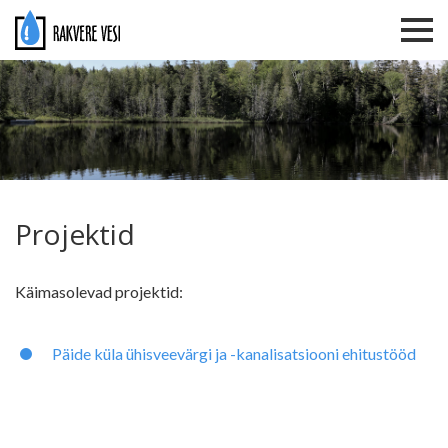
Rakvere Vesi
Projektid
Käimasolevad projektid:
Päide küla ühisveevärgi ja -kanalisatsiooni ehitustööd